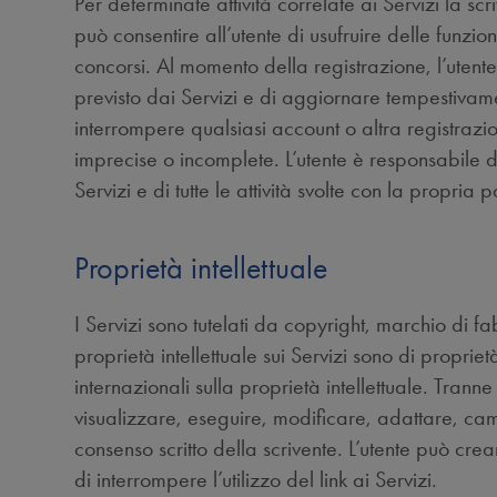
Per determinate attività correlate ai Servizi la sc
può consentire all’utente di usufruire delle funzio
concorsi. Al momento della registrazione, l’utente
previsto dai Servizi e di aggiornare tempestivamen
interrompere qualsiasi account o altra registrazion
imprecise o incomplete. L’utente è responsabile 
Servizi e di tutte le attività svolte con la propria
Proprietà intellettuale
I Servizi sono tutelati da copyright, marchio di fabbr
proprietà intellettuale sui Servizi sono di propriet
internazionali sulla proprietà intellettuale. Tranne
visualizzare, eseguire, modificare, adattare, camb
consenso scritto della scrivente. L’utente può cr
di interrompere l’utilizzo del link ai Servizi.