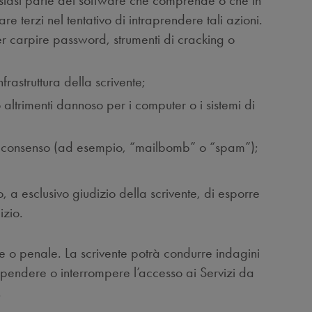
lsiasi parte del software che comprende o che in
re terzi nel tentativo di intraprendere tali azioni.
r carpire password, strumenti di cracking o
frastruttura della scrivente;
altrimenti dannoso per i computer o i sistemi di
loro consenso (ad esempio, “mailbomb” o “spam”);
o, a esclusivo giudizio della scrivente, di esporre
izio.
le o penale. La scrivente potrà condurre indagini
sospendere o interrompere l’accesso ai Servizi da
.