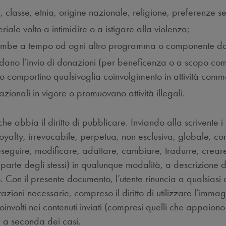
 classe, etnia, origine nazionale, religione, preferenze ses
iale volto a intimidire o a istigare alla violenza;
, bombe a tempo od ogni altro programma o componente d
dano l’invio di donazioni (per beneficenza o a scopo com
 comportino qualsivoglia coinvolgimento in attività comme
rnazionali in vigore o promuovano attività illegali.
 che abbia il diritto di pubblicare. Inviando alla scrivente 
yalty, irrevocabile, perpetua, non esclusiva, globale, com
, eseguire, modificare, adattare, cambiare, tradurre, crea
si parte degli stessi) in qualunque modalità, a descrizione 
. Con il presente documento, l’utente rinuncia a qualsiasi d
zazioni necessarie, compreso il diritto di utilizzare l’immagi
oinvolti nei contenuti inviati (compresi quelli che appaiono 
i, a seconda dei casi.