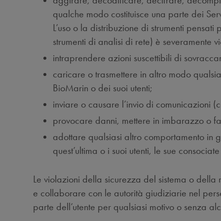
aggirare, decodificare, decifrare, decompi
qualche modo costituisce una parte dei Servizi
L’uso o la distribuzione di strumenti pensa
strumenti di analisi di rete) è severamente vi
intraprendere azioni suscettibili di sovracca
caricare o trasmettere in altro modo qualsia
BioMarin o dei suoi utenti;
inviare o causare l’invio di comunicazioni 
provocare danni, mettere in imbarazzo o f
adottare qualsiasi altro comportamento in gra
quest’ultima o i suoi utenti, le sue consociat
Le violazioni della sicurezza del sistema o della
e collaborare con le autorità giudiziarie nel pers
parte dell’utente per qualsiasi motivo o senza a