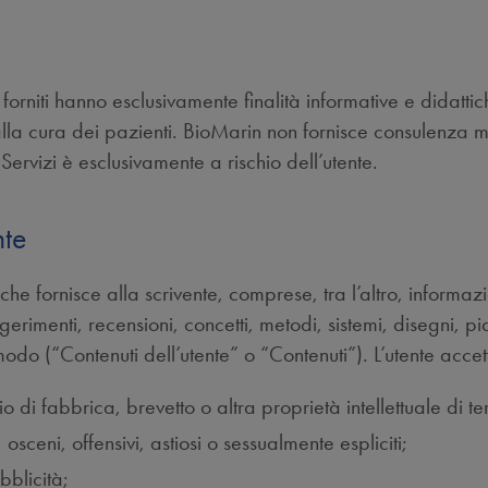
e
ssi forniti hanno esclusivamente finalità informative e didatt
lla cura dei pazienti. BioMarin non fornisce consulenza med
 Servizi è esclusivamente a rischio dell’utente.
nte
e fornisce alla scrivente, comprese, tra l’altro, informazio
erimenti, recensioni, concetti, metodi, sistemi, disegni, pian
o modo (“Contenuti dell’utente” o “Contenuti”). L’utente acce
io di fabbrica, brevetto o altra proprietà intellettuale di ter
, osceni, offensivi, astiosi o sessualmente espliciti;
ubblicità;