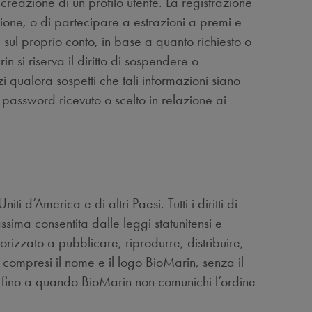
a creazione di un profilo utente. La registrazione
ssione, o di partecipare a estrazioni a premi e
 sul proprio conto, in base a quanto richiesto o
 si riserva il diritto di sospendere o
izi qualora sospetti che tali informazioni siano
password ricevuto o scelto in relazione ai
ti d’America e di altri Paesi. Tutti i diritti di
assima consentita dalle leggi statunitensi e
utorizzato a pubblicare, riprodurre, distribuire,
, compresi il nome e il logo BioMarin, senza il
 e fino a quando BioMarin non comunichi l’ordine