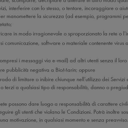
lare, scomporre, decriptare o alterare in altro modo qua
, interferire con lo stesso, o tentare, incoraggiare o aiuta
ti per manomettere la sicurezza (ad esempio, programmi pe
etato;
ricare in modo irragionevole o sproporzionato la rete o l’in
si comunicazione, software o materiale contenente virus o 
(compresi i messaggi via e-mail) ad altri utenti senza il 
are pubblicità negativa a BioMarin; oppure
do di limitare o inibire chiunque nell’utilizzo dei Servizi 
e o terzi a qualsiasi tipo di responsabilità, danno o pregiud
 rete possono dare luogo a responsabilità di carattere civi
eguire gli utenti che violano le Condizioni. Potrà inoltre 
lcuna motivazione, in qualsiasi momento e senza preavviso