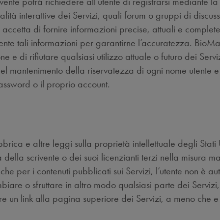
rivente potrà richiedere all’utente di registrarsi mediante l
nalità interattive dei Servizi, quali forum o gruppi di discu
 accetta di fornire informazioni precise, attuali e complete
te tali informazioni per garantirne l’accuratezza. BioMarin
e e di rifiutare qualsiasi utilizzo attuale o futuro dei Serv
del mantenimento della riservatezza di ogni nome utente e 
 password o il proprio account.
ica e altre leggi sulla proprietà intellettuale degli Stati Uni
à della scrivente o dei suoi licenzianti terzi nella misura m
 che per i contenuti pubblicati sui Servizi, l’utente non è a
iare o sfruttare in altro modo qualsiasi parte dei Servizi
eare un link alla pagina superiore dei Servizi, a meno che